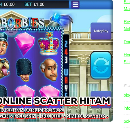
Sit
Ma
Rev
Ne
Dam
Hem
Sit
blo
inf
po