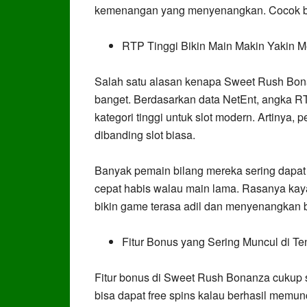
kemenangan yang menyenangkan. Cocok ban
RTP Tinggi Bikin Main Makin Yakin
Salah satu alasan kenapa Sweet Rush Bona
banget. Berdasarkan data NetEnt, angka R
kategori tinggi untuk slot modern. Artinya,
dibanding slot biasa.
Banyak pemain bilang mereka sering dapat 
cepat habis walau main lama. Rasanya kayak 
bikin game terasa adil dan menyenangkan
Fitur Bonus yang Sering Muncul di T
Fitur bonus di Sweet Rush Bonanza cukup s
bisa dapat free spins kalau berhasil memuncu