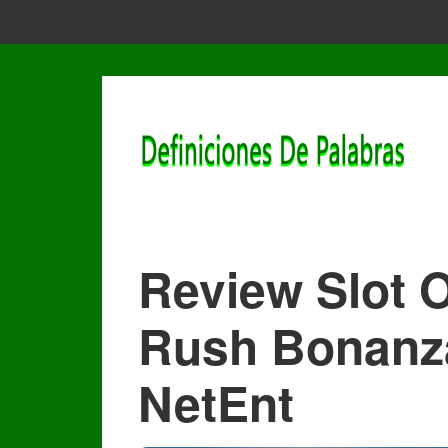
Skip
Skip
to
to
main
primary
content
sidebar
Review Slot 
Rush Bonanza
NetEnt