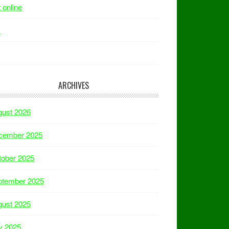
t online
s
ARCHIVES
gust 2026
cember 2025
tober 2025
ptember 2025
gust 2025
y 2025