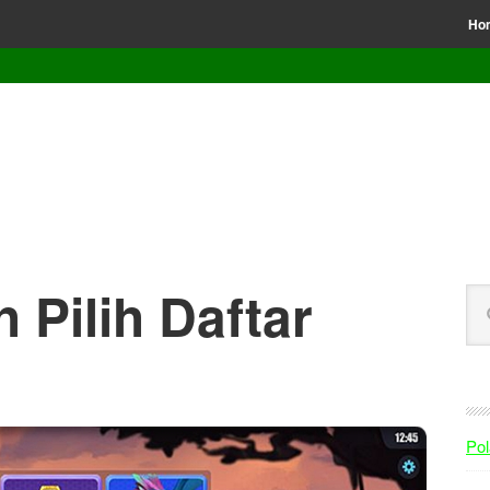
Ho
Pilih Daftar
P
Se
S
this
web
Pol