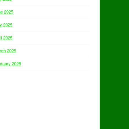
ne 2025
y 2025
il 2025
rch 2025
ruary 2025