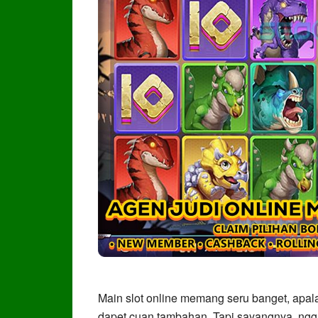
Main slot online memang seru banget, apal
dapet cuan tambahan. Tapi sayangnya, nggak 