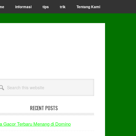
me
informasi
tips
trik
Tentang Kami
rimary
arch
idebar
site
RECENT POSTS
a Gacor Terbaru Menang di Domino