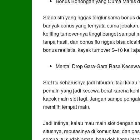
Bonus Bohongan yang Cuma Manis d
Siapa sih yang nggak tergiur sama bonus de
banyak bonus yang ternyata cuma jebakan. 
keliling turnover-nya tinggi banget sampai
tanpa hasil, dan bonus itu nggak bisa dicair
bonus realistis, kayak turnover 5–10 kali aj
Mental Drop Gara-Gara Rasa Kecew
Slot itu seharusnya jadi hiburan, tapi kalau
pemain yang jadi kecewa berat karena keh
kapok main slot lagi. Jangan sampe pengal
memilih tempat main.
Jadi intinya, kalau mau main slot dengan a
situsnya, reputasinya di komunitas, dan pa
semua itu sudah aman, baru deh kamu bisa