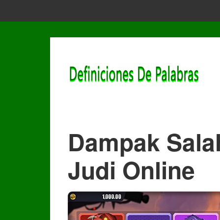
Skip
Skip
to
to
main
primary
content
sidebar
Dampak Salah 
Judi Online