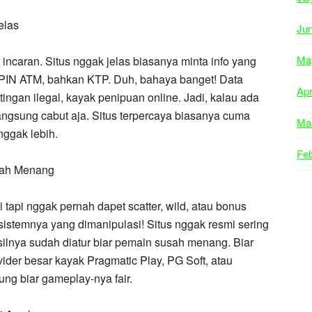
Jelas
Ju
Ma
i incaran. Situs nggak jelas biasanya minta info yang
 PIN ATM, bahkan KTP. Duh, bahaya banget! Data
Apr
tingan ilegal, kayak penipuan online. Jadi, kalau ada
langsung cabut aja. Situs terpercaya biasanya cuma
Ma
 nggak lebih.
Feb
rnah Menang
tapi nggak pernah dapet scatter, wild, atau bonus
 sistemnya yang dimanipulasi! Situs nggak resmi sering
hasilnya sudah diatur biar pemain susah menang. Biar
vider besar kayak Pragmatic Play, PG Soft, atau
ng biar gameplay-nya fair.