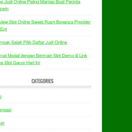
us Judi Online Paling Mantap Buat Pecinta
xwin
iew Slot Online Sweet Rush Bonanza Provider
tEnt
pak Salah Pilih Daftar Judi Online
at Modal dengan Bermain Slot Demo di Link
us Slot Gacor Hari Ini
CATEGORIES
g
ormasi
ker